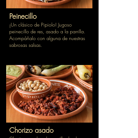
Peinecillo
¡Un clásico de Pipiolo! Jugoso
peinecillo de res, asado a la parrilla.
Acompáñalo con alguna de nuestras
sabrosas salsas.
Chorizo asado