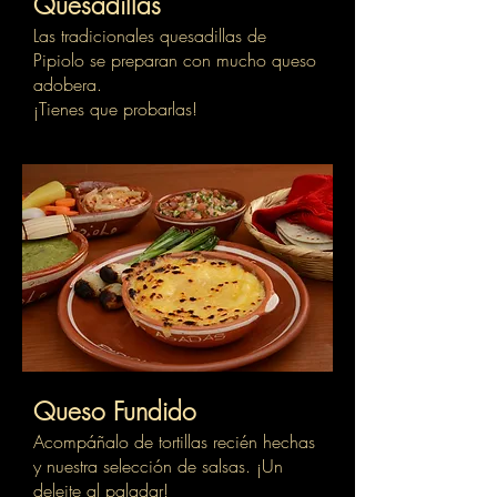
Quesadillas
Las tradicionales quesadillas de
Pipiolo se preparan con mucho queso
adobera.
¡Tienes que probarlas!
Queso Fundido
Acompáñalo de tortillas recién hechas
y nuestra selección de salsas. ¡Un
deleite al paladar!